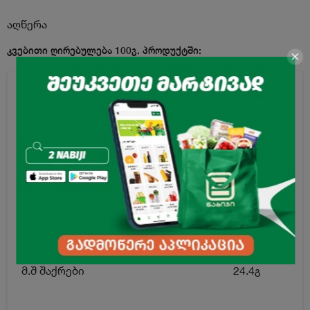
აღწერა
კვებითი ღირებულება 100გ. პროდუქტში:
ენერგეტიკული ღირებულება
481კკალ
ცხიმი
28.2გ
მ.შ ნაჯერი ცხიმოვანი მჟავები
13.5გ
ნახშირწყლები
52.5გ
მ.შ შაქრები
24.4გ