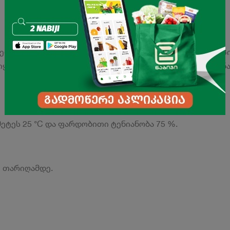
ლია. გააჩნია ძლიერი ცხარე გემო და ნაზი არომატი. პ
იყენებენ კონსერვაციისას, ბოსტნეულის და სოკოს მარინა
ეტეს 25 °C და ფარდობითი ტენიანობა 75 %.
ლ თარიღამდე.