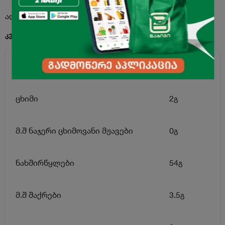
აღწერა
კვებითი ღირებულება 100გ. პროდუქტში:
ენერგეტიკული ღირებულება
270კკალ
ცხიმი
2გ
მ.შ ნაჯერი ცხიმოვანი მჟავები
0გ
ნახშირწყლები
54გ
მ.შ შაქრები
3.5გ