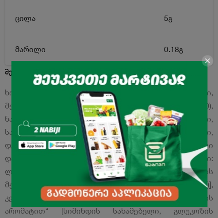
ცილა
5გ
მარილი
0.18გ
შემადგენლობა:
ხორბლის ფქვილი, ინვერტური სიროფი [შაქარი,
მჟავიანობის რეგულატორი: ლიმონმჟავა (E330),
ნატრიუმის ჰიდროკარბონატი (E500)], შაქარი,
საკონდიტრო ცხიმი [რაფინირებული,
დეზოდორირებული მცენარეული ზეთები ბუნებრივი
და მოდიფიცირებული ფორმით, ემულგატორი:
ლეციტინი (E322), ანტიოქსიდანტები: ასკორბინის
მჟავა (E300) და ალფა (α) - ტოკოფეროლი (E307)],
კვერცხის პროდუქტები, ბისკვიტი „ვანილის
არომატით“ [სიმინდის სახამებელი, გლუკოზის