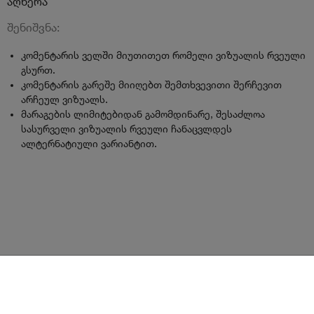
აღწერა
შენიშვნა:
კომენტარის ველში მიუთითეთ რომელი ვიზუალის რვეული
გსურთ.
კომენტარის გარეშე მიიღებთ შემთხვევითი შერჩევით
არჩეულ ვიზუალს.
მარაგების ლიმიტებიდან გამომდინარე, შესაძლოა
სასურველი ვიზუალის რვეული ჩანაცვლდეს
ალტერნატიული ვარიანტით.
წესები და პირობები
ლოიალურობის პროგრამა
გახდი კურიერი
Android
iOS
დახმარება