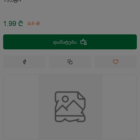
1.99
₾
2.7
₾
დამატება