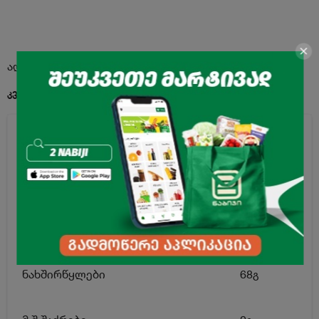
აღწერა
კვებითი ღირებულება 100გ. პროდუქტში:
ენერგეტიკული ღირებულება
190კკალ
ცხიმი
1.7გ
მ.შ ნაჯერი ცხიმოვანი მჟავები
1.1გ
ნახშირწყლები
68გ