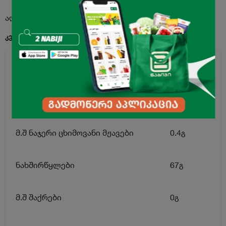
აღწერა
კვებითი ღირებულება 100გ. პროდუქტში:
ენერგეტიკული ღირებულება
169კკალ
ცხიმი
0.6გ
მ.შ ნაჯერი ცხიმოვანი მჟავები
0.4გ
ნახშირწყლები
67გ
მ.შ შაქრები
0გ