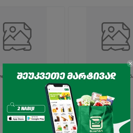
ოლადი "მაკ შოკოლადი"
ყავა ხსნადი "იაკობსი" მონ
0.55
₾