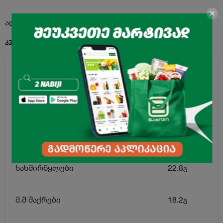
აღწერა
კვებითი ღირებულება 100გ. პროდუქტში:
ენერგეტიკული ღირებულება
556კკალ
ცხიმი
43.6გ
მ.შ ნაჯერი ცხიმოვანი მჟავები
26.6გ
ნახშირწყლები
22.8გ
მ.შ შაქრები
18.2გ