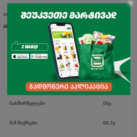
აღწერა
კვებითი ღირებულება 100გ. პროდუქტში:
ენერგეტიკული ღირებულება
504კკალ
ცხიმი
27.7გ
მ.შ ნაჯერი ცხიმოვანი მჟავები
16.4გ
ნახშირწყლები
55გ
მ.შ შაქრები
50.7გ