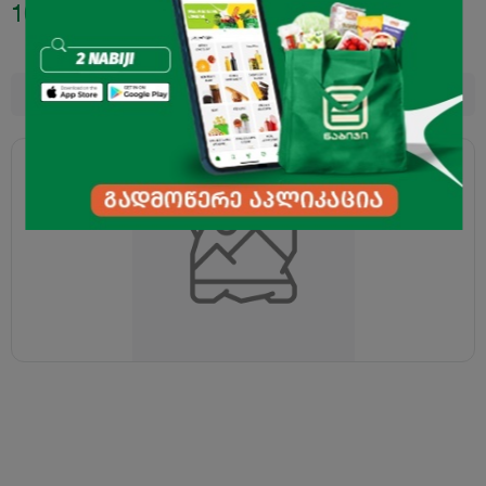
10.00
₾