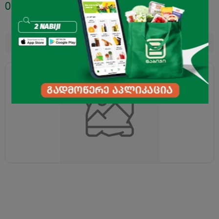
0.49
₾