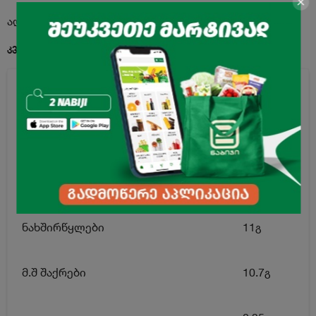
აღწერა
კვებითი ღირებულება 100გ. პროდუქტში:
ენერგეტიკული ღირებულება
45კკალ
ცხიმი
0გ
მ.შ ნაჯერი ცხიმოვანი მჟავები
0გ
ნახშირწყლები
11გ
მ.შ შაქრები
10.7გ