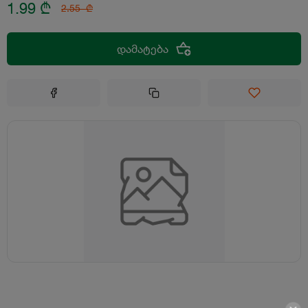
1.99
₾
2.55
₾
დამატება